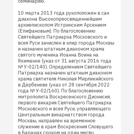
семинарию.
10 марта 2013 года рукоположен в сан
диакона Высокопреосвященнейшим
архиепископом Истринским Арсением
(Епифановым). По благословению
Святейшего Патриарха Московского и
всея Руси зачислен в клир города Москвы
и назначен штатным диаконом храма
святого мученика Иоанна Воина на
Якиманке (указ от 31 августа 2016 года
№ У-02/140). Определением Святейшего
Патриарха назначен штатным диаконом
храма святителя Николая Мирликийского
в Дербеневе (указ от 28 сентября 2022
года № У-02/160). По благословению
митрополита Воскресенского Дионисия,
первого викария Святейшего Патриарха
Московского и всея Руси, управляющего
Центральным викариатством города
Москвы, направлен на временное
служение в храм Воскресения Словущего
в Барашах сроком на один месяц