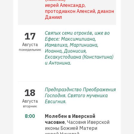
иерей Александр,
протодиакон Алексий, диакон
Даниил
17
Святых семи отроко́в, иже во
Ефесе: Максимилиана,
Августа
Иамвлиха, Мартиниана,
понедельник
Иоанна, Дионисия,
Ексакустодиана (Константина)
и Антонина.
18
Предпразднство Преображения
Господня. Святого мученика
Августа
Евсигния.
вторник
8:00
Молебен в Иверской
часовне
, Часовня Иверской
иконы Божией Матери