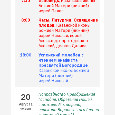
7:30
Исповедь
, Казанской иконы
Божией Матери (нижний)
иерей Павел
8:00
Часы. Литургия. Освящение
плодов
, Казанской иконы
Божией Матери (нижний)
иерей Николай, иерей
Александр, протодиакон
Алексий, диакон Даниил
18:00
Успенский молебен с
чтением акафиста
Пресвятой Богородице
,
Казанской иконы Божией
Матери (нижний)
иерей Николай
20
Попразднство Преображения
Господня. Обре́тение мощей
Августа
святителя Митрофана,
четверг
епископа Воронежского (икона
с частицей мощей).