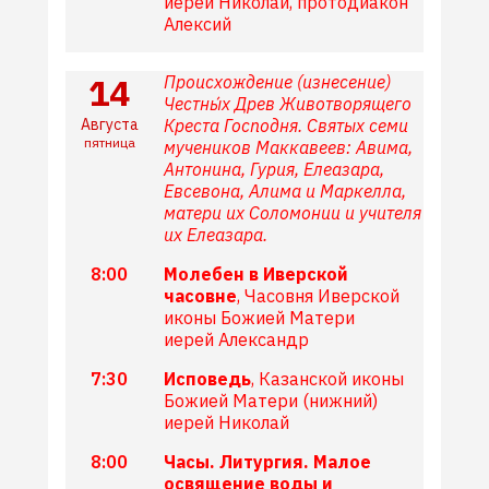
иерей Николай, протодиакон
Алексий
14
Происхождение (изнесение)
Честны́х Древ Животворящего
Августа
Креста Господня. Святых семи
пятница
мучеников Маккавеев: Авима,
Антонина, Гурия, Елеазара,
Евсевона, Алима и Маркелла,
матери их Соломонии и учителя
их Елеазара.
8:00
Молебен в Иверской
часовне
, Часовня Иверской
иконы Божией Матери
иерей Александр
7:30
Исповедь
, Казанской иконы
Божией Матери (нижний)
иерей Николай
8:00
Часы. Литургия. Малое
освящение воды и