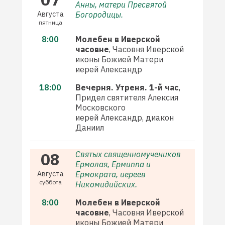
Анны, матери Пресвятой
Августа
Богородицы.
пятница
8:00
Молебен в Иверской
часовне
, Часовня Иверской
иконы Божией Матери
иерей Александр
18:00
Вечерня. Утреня. 1-й час
,
Придел святителя Алексия
Московского
иерей Александр, диакон
Даниил
08
Святых священномучеников
Ермолая, Ермиппа и
Августа
Ермократа, иереев
суббота
Никомидийских.
8:00
Молебен в Иверской
часовне
, Часовня Иверской
иконы Божией Матери