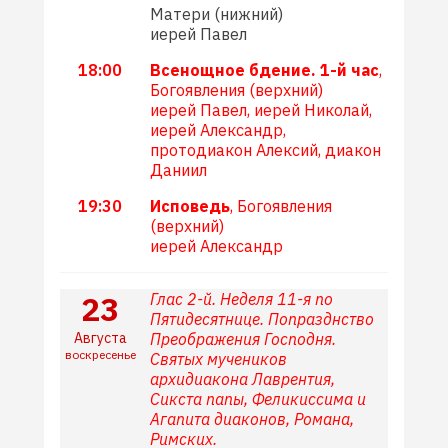
Матери (нижний)
иерей Павел
18:00
Всенощное бдение. 1-й час
,
Богоявления (верхний)
иерей Павел, иерей Николай,
иерей Александр,
протодиакон Алексий, диакон
Даниил
19:30
Исповедь
, Богоявления
(верхний)
иерей Александр
23
Глас 2-й. Неделя 11-я по
Пятидесятнице. Попразднство
Августа
Преображения Господня.
воскресенье
Святых мучеников
архидиакона Лаврентия,
Сикста папы, Феликиссима и
Агапита диаконов, Романа,
Римских.