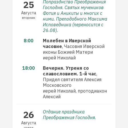
25
Попразднство Преображения
Господня. Святых мучеников
Августа
Фотия и Аникиты и многих с
вторник
ними. Преподобного Максима
Исповедника (переносится с
26.08).
8:00
Молебен в Иверской
часовне
, Часовня Иверской
иконы Божией Матери
иерей Николай
18:00
Вечерня. Утреня со
славословием. 1-й час
,
Придел святителя Алексия
Московского
иерей Николай, протодиакон
Алексий
26
Отдание праздника
Преображения Господня.
Августа
среда