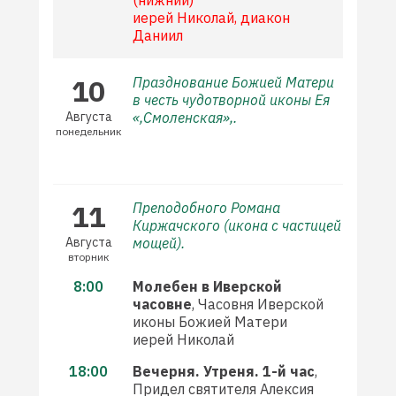
(нижний)
иерей Николай, диакон
Даниил
10
Празднование Божией Матери
в честь чудотворной иконы Ея
Августа
«,Смоленская»,.
понедельник
11
Преподобного Романа
Киржачского (икона с частицей
Августа
мощей).
вторник
8:00
Молебен в Иверской
часовне
, Часовня Иверской
иконы Божией Матери
иерей Николай
18:00
Вечерня. Утреня. 1-й час
,
Придел святителя Алексия