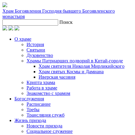
Храм Богоявления Господня
бывшего Богоявленского
монастыря
Поиск
О храме
История
Святыни
Духовенство
Храмы Патриарших подворий в Китай-городе
Храм святителя Николая Мирликийского
Храм святых Космы и Дамиана
Иверская часовня
Крипта храма
Работа в храме
Знакомство с храмом
Богослужения
Расписание
Требы
Трансляция служб
Жизнь прихода
Новости прихода
Социальное служение